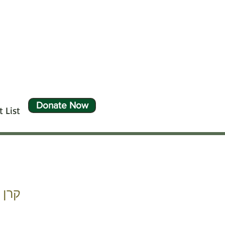
Donate Now
 List
קרן 