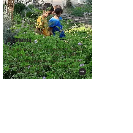
Bustania
We are looking for volunteers to help us
build an outdoor classroom that will be
used by kingergardens as soon as it is
ready. Please reach out to Esther at
bustaniajeruz@gmail.com